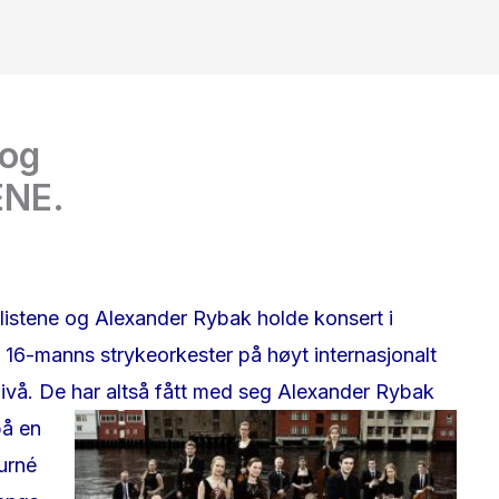
og
NE.
istene og Alexander Rybak holde konsert i
 16-manns strykeorkester på høyt internasjonalt
ivå. De har altså
fått med seg Alexander Rybak
på en
urné