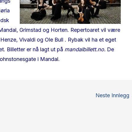
angs
ørla
ndsk
, Mandal, Grimstad og Horten. Repertoaret vil være
Henze, Vivaldi og Ole Bull . Rybak vil ha et eget
 Billetter er nå lagt ut på
mandalbillett.no.
De
Johnstonesgate i Mandal.
Neste Innlegg