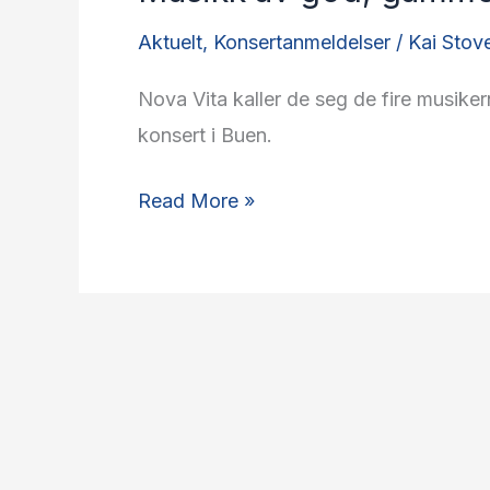
Aktuelt
,
Konsertanmeldelser
/
Kai Stov
Nova Vita kaller de seg de fire musike
konsert i Buen.
Musikk
Read More »
av
god,
gammel
årgang