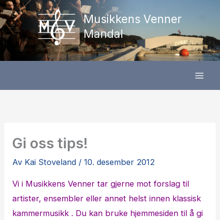
Hopp
Musikkens Venner
rett
Mandal
til
innholdet
Gi oss tips!
Av
Kai Stoveland
/
10. desember 2012
Vi i Musikkens Venner tar gjerne mot forslag til
artister, ensembler eller annet helst innen klassisk
kammermusikk . Du kan bruke hjemmesiden til å gi